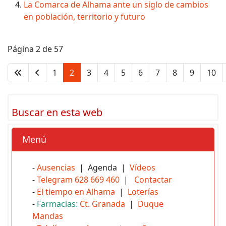
La Comarca de Alhama ante un siglo de cambios
en población, territorio y futuro
Página 2 de 57
1
2
3
4
5
6
7
8
9
10
Buscar en esta web
Menú
-
Ausencias
| Agenda |
Vídeos
-
Telegram 628 669 460
|
Contactar
-
El tiempo en Alhama
|
Loterías
-
Farmacias:
Ct. Granada
|
Duque
Mandas