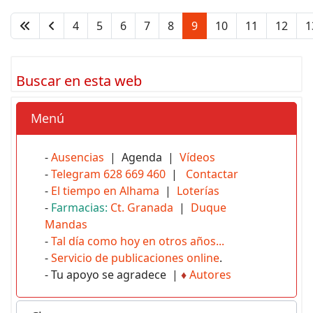
4
5
6
7
8
9
10
11
12
1
Buscar en esta web
Menú
-
Ausencias
| Agenda |
Vídeos
-
Telegram 628 669 460
|
Contactar
-
El tiempo en Alhama
|
Loterías
-
Farmacias:
Ct. Granada
|
Duque
Mandas
-
Tal día como hoy en otros años...
-
Servicio de publicaciones online
.
- Tu apoyo se agradece |
♦
Autores