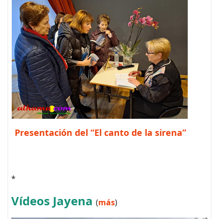
Presentación del “El canto de la sirena”
*
Vídeos Jayena
(
más
)