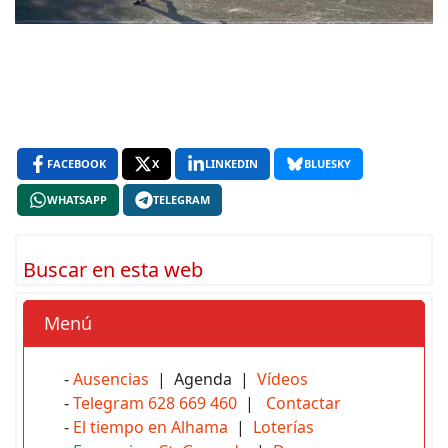
FACEBOOK
X
LINKEDIN
BLUESKY
WHATSAPP
TELEGRAM
Buscar en esta web
Menú
-
Ausencias
| Agenda |
Vídeos
-
Telegram 628 669 460
|
Contactar
-
El tiempo en Alhama
|
Loterías