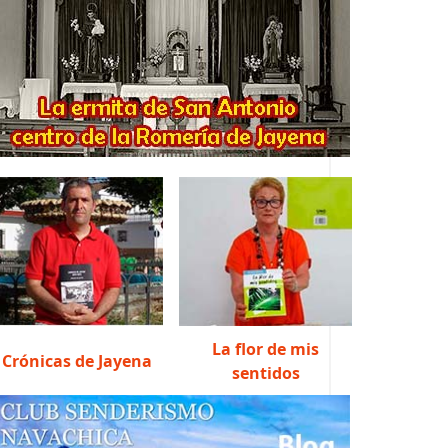
La flor de mis
Crónicas de Jayena
sentidos