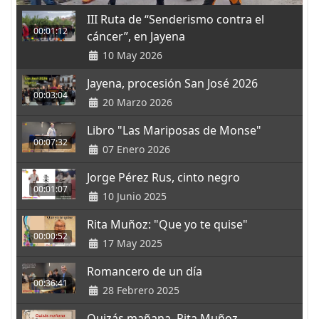
III Ruta de “Senderismo contra el
00:01:12
cáncer”, en Jayena
10 May 2026
Jayena, procesión San José 2026
00:03:04
20 Marzo 2026
Libro "Las Mariposas de Monse"
00:07:32
07 Enero 2026
Jorge Pérez Rus, cinto negro
00:01:07
10 Junio 2025
Rita Muñoz: "Que yo te quise"
00:00:52
17 May 2025
Romancero de un día
00:36:41
28 Febrero 2025
Quizás mañana, Rita Muñoz