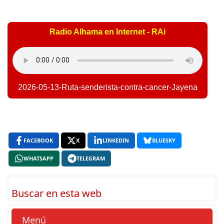
Radio Alhama en Internet - RAi
2026-05-13-Ruta-senderista-contra-cancer-Jayena
FACEBOOK
X
LINKEDIN
BLUESKY
WHATSAPP
TELEGRAM
Buscar en esta web
Menú