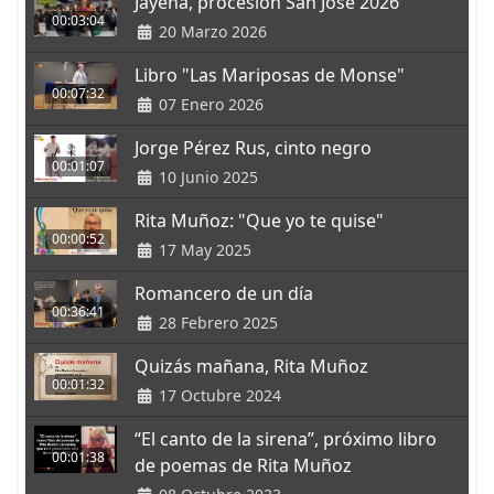
Jayena, procesión San José 2026
00:03:04
20 Marzo 2026
Libro "Las Mariposas de Monse"
00:07:32
07 Enero 2026
Jorge Pérez Rus, cinto negro
00:01:07
10 Junio 2025
Rita Muñoz: "Que yo te quise"
00:00:52
17 May 2025
Romancero de un día
00:36:41
28 Febrero 2025
Quizás mañana, Rita Muñoz
00:01:32
17 Octubre 2024
“El canto de la sirena”, próximo libro
00:01:38
de poemas de Rita Muñoz