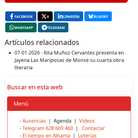
FACEBOOK
X
LINKEDIN
BLUESKY
WHATSAPP
TELEGRAM
Artículos relacionados
07-01-2026 - Rita Muñoz Cervantes presenta en
Jayena Las Mariposas de Monse su cuarta obra
literaria
Buscar en esta web
Menú
-
Ausencias
| Agenda |
Vídeos
-
Telegram 628 669 460
|
Contactar
-
El tiempo en Alhama
|
Loterías