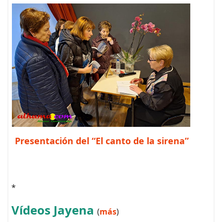
Presentación del “El canto de la sirena”
*
Vídeos Jayena
(
más
)