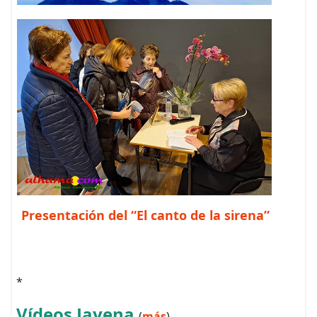
Presentación del “El canto de la sirena”
*
Vídeos Jayena
(
más
)