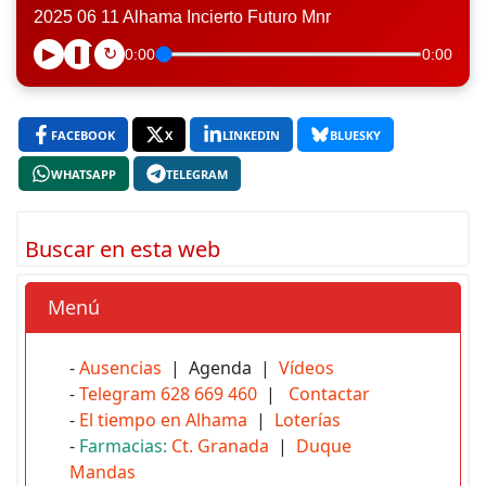
2025 06 11 Alhama Incierto Futuro Mnr
▶
❚❚
↻
0:00
0:00
FACEBOOK
X
LINKEDIN
BLUESKY
WHATSAPP
TELEGRAM
Buscar en esta web
Menú
-
Ausencias
| Agenda |
Vídeos
-
Telegram 628 669 460
|
Contactar
-
El tiempo en Alhama
|
Loterías
-
Farmacias:
Ct. Granada
|
Duque
Mandas