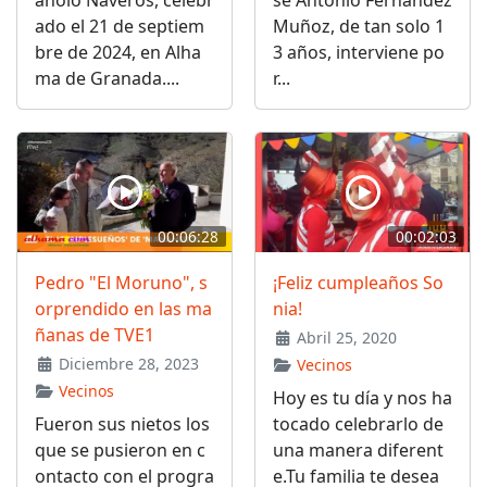
ado el 21 de septiem
Muñoz, de tan solo 1
bre de 2024, en Alha
3 años, interviene po
ma de Granada....
r...
00:06:28
00:02:03
Pedro "El Moruno", s
¡Feliz cumpleaños So
orprendido en las ma
nia!
ñanas de TVE1
Abril 25, 2020
Diciembre 28, 2023
Vecinos
Vecinos
Hoy es tu día y nos ha
Fueron sus nietos los
tocado celebrarlo de
que se pusieron en c
una manera diferent
ontacto con el progra
e.Tu familia te desea