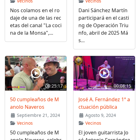
Vecinos
Vecinos
Nos colamos en el ro
Dani Sánchez Martín
daje de una de las rec
participará en el casti
etas del canal "La coci
ng de Operación Triu
na de la Monsa",...
nfo, abril de 2025 Má
s...
00:25:17
00:08:15
50 cumpleaños de M
José A. Fernández 1ª a
anolo Naveros
ctuación pública
Septiembre 21, 2024
Agosto 9, 2024
Vecinos
Vecinos
50 cumpleaños de M
El joven guitarrista Jo
anolo Naveros, celebr
sé Antonio Fernández