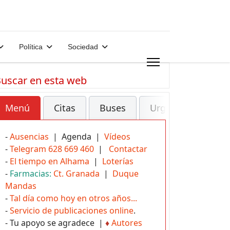
Política
Sociedad
uscar en esta web
Menú
Citas
Buses
Urgencias
-
Ausencias
| Agenda |
Vídeos
-
Telegram 628 669 460
|
Contactar
-
El tiempo en Alhama
|
Loterías
-
Farmacias:
Ct. Granada
|
Duque
Mandas
-
Tal día como hoy en otros años...
-
Servicio de publicaciones online
.
- Tu apoyo se agradece |
♦
Autores