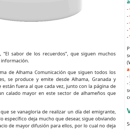
-
-
-
-
-
P
 “El sabor de los recuerdos”, que siguen muchos
s
a información.
(
a
rama de Alhama Comunicación que siguen todos los
-
s, se produce y emite desde Alhama, Granada y
-
 están fuera al que cada vez, junto con la página de
s
 un calado mayor en este sector de alhameños que
c
ue se vanagloria de realizar un día del emigrante,
do específico deja mucho que desear, sigue obviando
S
io de mayor difusión para ellos, por lo cual no deja