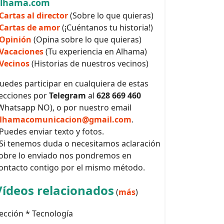
alhama.com
Cartas al director
(Sobre lo que quieras)
Cartas de amor
(¡Cuéntanos tu historia!)
Opinión
(Opina sobre lo que quieras)
Vacaciones
(Tu experiencia en Alhama)
Vecinos
(Historias de nuestros vecinos)
uedes participar en cualquiera de estas
ecciones por
Telegram
al
628 669 460
Whatsapp NO), o por nuestro email
lhamacomunicacion@gmail.com
.
 Puedes enviar texto y fotos.
 Si tenemos duda o necesitamos aclaración
obre lo enviado nos pondremos en
ontacto contigo por el mismo método.
Vídeos relacionados
(
más
)
ección * Tecnología