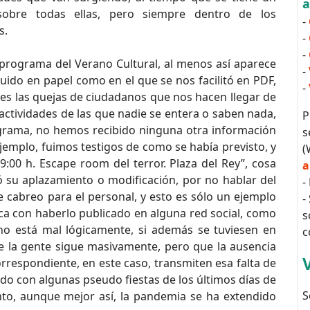
sobre todas ellas, pero siempre dentro de los
-
s.
-
-
l programa del Verano Cultural, al menos así aparece
-
buido en papel como en el que se nos facilitó en PDF,
-
es las quejas de ciudadanos que nos hacen llegar de
actividades de las que nadie se entera o saben nada,
P
ograma, no hemos recibido ninguna otra información
s
ejemplo, fuimos testigos de como se había previsto, y
(
9:00 h. Escape room del terror. Plaza del Rey”, cosa
a
 su aplazamiento o modificación, por no hablar del
-
e cabreo para el personal, y esto es sólo un ejemplo
-
fica con haberlo publicado en alguna red social, como
s
 no está mal lógicamente, si además se tuviesen en
c
e la gente sigue masivamente, pero que la ausencia
rrespondiente, en este caso, transmiten esa falta de
do con algunas pseudo fiestas de los últimos días de
S
to, aunque mejor así, la pandemia se ha extendido