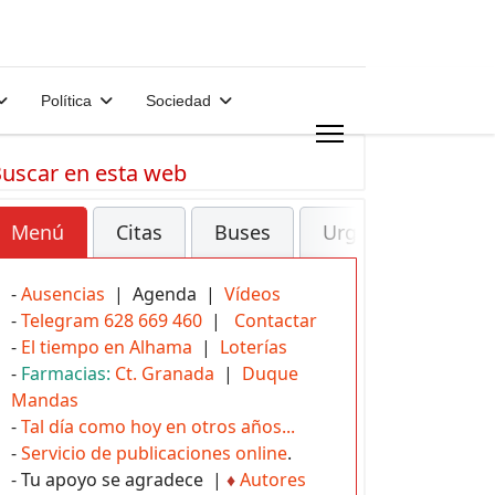
Política
Sociedad
uscar en esta web
Menú
Citas
Buses
Urgencias
-
Ausencias
| Agenda |
Vídeos
-
Telegram 628 669 460
|
Contactar
-
El tiempo en Alhama
|
Loterías
-
Farmacias:
Ct. Granada
|
Duque
Mandas
-
Tal día como hoy en otros años...
-
Servicio de publicaciones online
.
- Tu apoyo se agradece |
♦
Autores