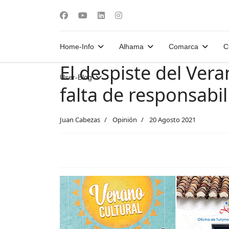
Home-Info
Alhama
Comarca
C
El despiste del Ver
User-Blog
falta de responsabi
Juan Cabezas
Opinión
20 Agosto 2021