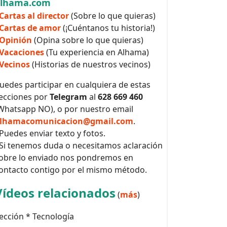
alhama.com
Cartas al director
(Sobre lo que quieras)
Cartas de amor
(¡Cuéntanos tu historia!)
Opinión
(Opina sobre lo que quieras)
Vacaciones
(Tu experiencia en Alhama)
Vecinos
(Historias de nuestros vecinos)
uedes participar en cualquiera de estas
ecciones por
Telegram
al
628 669 460
Whatsapp NO), o por nuestro email
lhamacomunicacion@gmail.com
.
 Puedes enviar texto y fotos.
 Si tenemos duda o necesitamos aclaración
obre lo enviado nos pondremos en
ontacto contigo por el mismo método.
Vídeos relacionados
(
más
)
ección * Tecnología