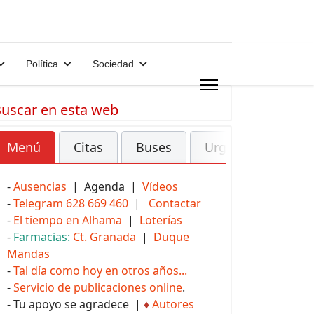
Política
Sociedad
uscar en esta web
Menú
Citas
Buses
Urgencias
-
Ausencias
| Agenda |
Vídeos
-
Telegram 628 669 460
|
Contactar
-
El tiempo en Alhama
|
Loterías
-
Farmacias:
Ct. Granada
|
Duque
Mandas
-
Tal día como hoy en otros años...
-
Servicio de publicaciones online
.
- Tu apoyo se agradece |
♦
Autores