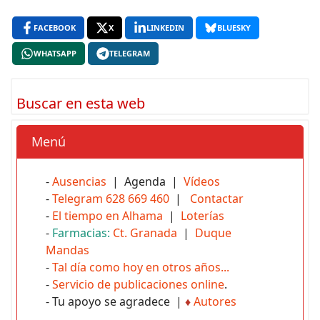
FACEBOOK
X
LINKEDIN
BLUESKY
WHATSAPP
TELEGRAM
Buscar en esta web
Menú
-
Ausencias
| Agenda |
Vídeos
-
Telegram 628 669 460
|
Contactar
-
El tiempo en Alhama
|
Loterías
-
Farmacias:
Ct. Granada
|
Duque
Mandas
-
Tal día como hoy en otros años...
-
Servicio de publicaciones online
.
- Tu apoyo se agradece |
♦
Autores