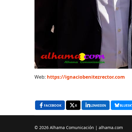
Web:
https://ignaciobenitezrector.com
FACEBOOK
X
LINKEDIN
BLUESK
© 2026 Alhama Comunicación | alhama.com