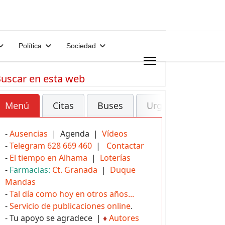
Política
Sociedad
uscar en esta web
Menú
Citas
Buses
Urgencias
-
Ausencias
| Agenda |
Vídeos
-
Telegram 628 669 460
|
Contactar
-
El tiempo en Alhama
|
Loterías
-
Farmacias:
Ct. Granada
|
Duque
Mandas
-
Tal día como hoy en otros años...
-
Servicio de publicaciones online
.
- Tu apoyo se agradece |
♦
Autores