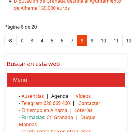
Diputación de Granada destina al Ayuntamiento
de Alhama 155.000 euros
Página 8 de 20
3
4
5
6
7
8
9
10
11
12
Buscar en esta web
Menú
-
Ausencias
| Agenda |
Vídeos
-
Telegram 628 669 460
|
Contactar
-
El tiempo en Alhama
|
Loterías
-
Farmacias:
Ct. Granada
|
Duque
Mandas
-
Tal día como hoy en otros años...