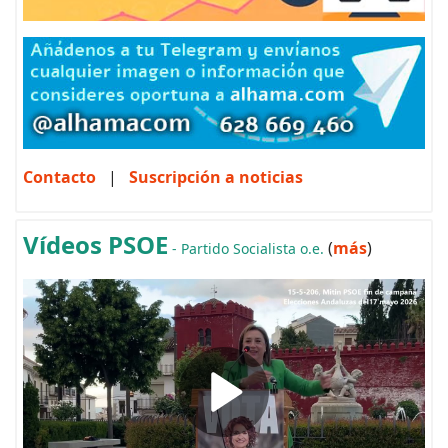
Contacto
|
Suscripción a noticias
Vídeos PSOE
(
más
)
- Partido Socialista o.e.