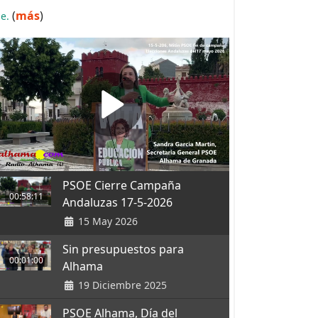
(
más
)
.e.
PSOE Cierre Campaña
00:58:11
Andaluzas 17-5-2026
15 May 2026
Sin presupuestos para
00:01:00
Alhama
19 Diciembre 2025
PSOE Alhama, Día del