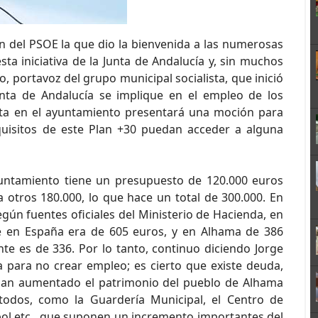
n del PSOE la que dio la bienvenida a las numerosas
a iniciativa de la Junta de Andalucía y, sin muchos
, portavoz del grupo municipal socialista, que inició
unta de Andalucía se implique en el empleo de los
sta en el ayuntamiento presentará una moción para
uisitos de este Plan +30 puedan acceder a alguna
yuntamiento tiene un presupuesto de 120.000 euros
 otros 180.000, lo que hace un total de 300.000. En
según fuentes oficiales del Ministerio de Hacienda, en
e en España era de 605 euros, y en Alhama de 386
te es de 336. Por lo tanto, continuo diciendo Jorge
 para no crear empleo; es cierto que existe deuda,
han aumentado el patrimonio del pueblo de Alhama
 todos, como la Guardería Municipal, el Centro de
bol etc., que suponen un incremento importantes del