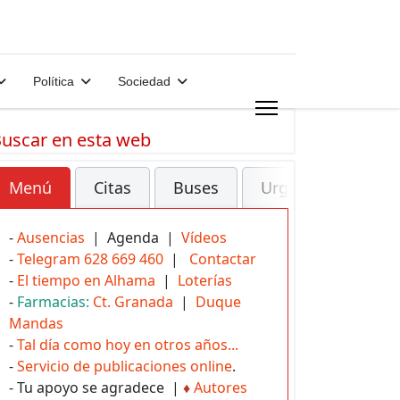
Política
Sociedad
uscar en esta web
Menú
Citas
Buses
Urgencias
-
Ausencias
| Agenda |
Vídeos
-
Telegram 628 669 460
|
Contactar
-
El tiempo en Alhama
|
Loterías
-
Farmacias:
Ct. Granada
|
Duque
Mandas
-
Tal día como hoy en otros años...
-
Servicio de publicaciones online
.
- Tu apoyo se agradece |
♦
Autores