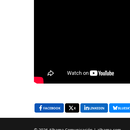
FACEBOOK
X
LINKEDIN
BLUESK
© 2026 Alhama Comunicación | alhama.com