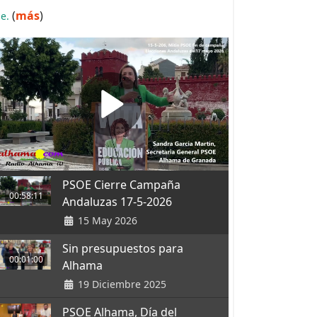
(
más
)
.e.
PSOE Cierre Campaña
00:58:11
Andaluzas 17-5-2026
15 May 2026
Sin presupuestos para
00:01:00
Alhama
19 Diciembre 2025
PSOE Alhama, Día del