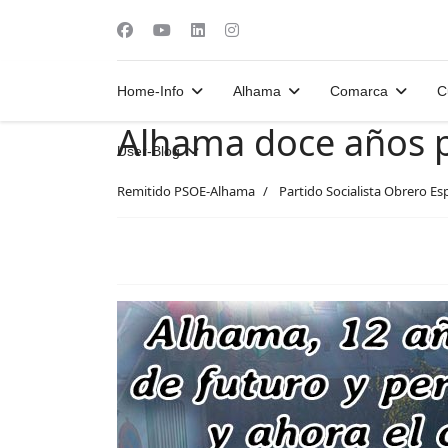
Home-Info
Alhama
Comarca
C
Alhama doce años p
User-Blog
Remitido PSOE-Alhama
Partido Socialista Obrero Es