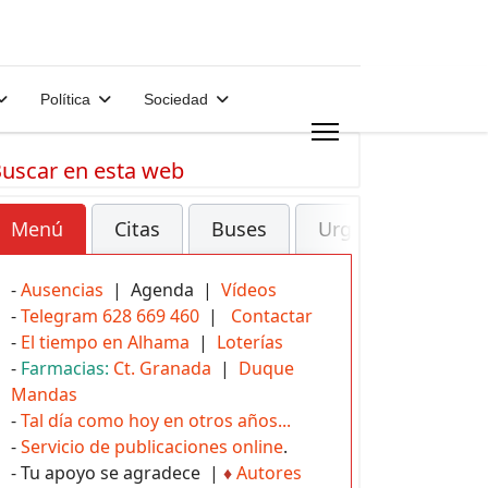
Política
Sociedad
uscar en esta web
Menú
Citas
Buses
Urgencias
-
Ausencias
| Agenda |
Vídeos
-
Telegram 628 669 460
|
Contactar
-
El tiempo en Alhama
|
Loterías
-
Farmacias:
Ct. Granada
|
Duque
Mandas
-
Tal día como hoy en otros años...
-
Servicio de publicaciones online
.
- Tu apoyo se agradece |
♦
Autores