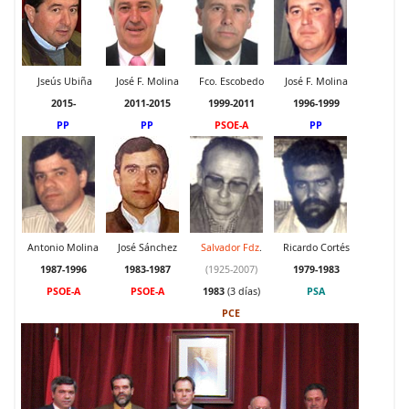
Jseús Ubiña
José F. Molina
Fco. Escobedo
José F. Molina
2015-
2011-2015
1999-2011
1996-1999
PP
PP
PSOE-A
PP
Antonio Molina
José Sánchez
Salvador Fdz
.
Ricardo Cortés
1987-1996
1983-1987
(1925-2007)
1979-1983
PSOE-A
PSOE-A
1983
(3 días)
PSA
PCE