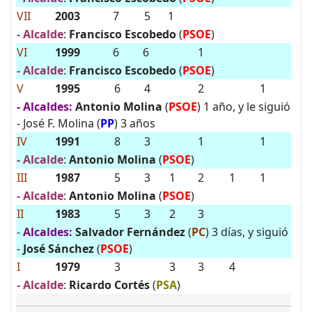
VII
2003
7
5
1
- Alcalde
:
Francisco Escobedo
(
PSOE
)
VI
1999
6
6
1
- Alcalde
:
Francisco Escobedo
(
PSOE
)
V
1995
6
4
2
1
- Alcaldes:
Antonio Molina
(
PSOE
) 1 año, y le siguió
- José F. Molina (
PP
) 3 años
IV
1991
8
3
1
1
- Alcalde
:
Antonio Molina
(
PSOE
)
III
1987
5
3
1
2
1
1
- Alcalde
:
Antonio Molina
(
PSOE
)
II
1983
5
3
2
3
-
Alcaldes:
Salvador Fernández
(
PC
) 3 días, y siguió
-
José Sánchez
(
PSOE
)
I
1979
3
3
3
4
- Alcalde
:
Ricardo Cortés
(
PSA
)