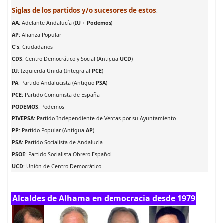
Siglas de los partidos y/o sucesores de estos
:
AA
: Adelante Andalucía (
IU
+
Podemos
)
AP
: Alianza Popular
C's
: Ciudadanos
CDS
: Centro Democrático y Social (Antigua
UCD
)
IU
: Izquierda Unida (Integra al
PCE
)
PA
: Partido Andalucista (Antiguo
PSA
)
PCE
: Partido Comunista de España
PODEMOS
: Podemos
PIVEPSA
: Partido Independiente de Ventas por su Ayuntamiento
PP
: Partido Popular (Antigua
AP
)
PSA
: Partido Socialista de Andalucía
PSOE
: Partido Socialista Obrero Español
UCD
: Unión de Centro Democrático
Alcaldes de Alhama en democracia desde 1979