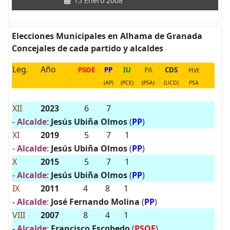
15 Enero 2008
Elecciones Municipales en Alhama de Granada
Concejales de cada partido y alcaldes
Leg.
Año
PSOE
PP
IU
PA
CDS
PIVE
(AP)
(PCE)
(PSA)
(UCD)
PSA
XII
2023
6
7
-
Alcalde
:
Jesús Ubiña Olmos
(
PP
)
XI
2019
5
7
1
-
Alcalde
:
Jesús Ubiña Olmos
(
PP
)
X
2015
5
7
1
-
Alcalde
:
Jesús Ubiña Olmos
(
PP
)
IX
2011
4
8
1
- Alcalde
:
José Fernando Molina
(
PP
)
VIII
2007
8
4
1
- Alcalde
:
Francisco Escobedo
(
PSOE
)