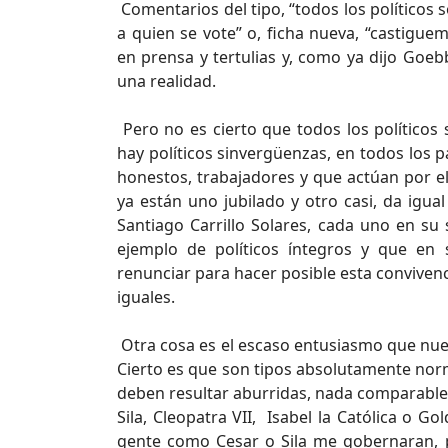
Comentarios del tipo, “todos los políticos s
a quien se vote” o, ficha nueva, “castig
en prensa y tertulias y, como ya dijo Goeb
una realidad.
Pero no es cierto que todos los políticos s
hay políticos sinvergüenzas, en todos los p
honestos, trabajadores y que actúan por e
ya están uno jubilado y otro casi, da igu
Santiago Carrillo Solares, cada uno en su
ejemplo de políticos íntegros y que en
renunciar para hacer posible esta conviven
iguales.
Otra cosa es el escaso entusiasmo que nues
Cierto es que son tipos absolutamente norm
deben resultar aburridas, nada comparable a
Sila, Cleopatra VII, Isabel la Católica o G
gente como Cesar o Sila me gobernaran,