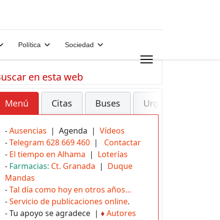
Política
Sociedad
uscar en esta web
Menú
Citas
Buses
Urgencias
-
Ausencias
| Agenda |
Vídeos
-
Telegram 628 669 460
|
Contactar
-
El tiempo en Alhama
|
Loterías
-
Farmacias:
Ct. Granada
|
Duque
Mandas
-
Tal día como hoy en otros años...
-
Servicio de publicaciones online
.
- Tu apoyo se agradece |
♦
Autores