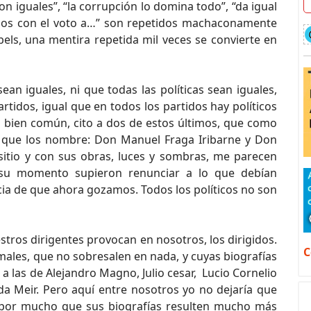
on iguales”, “la corrupción lo domina todo”, “da igual
uemos con el voto a…” son repetidos machaconamente
bels, una mentira repetida mil veces se convierte en
ean iguales, ni que todas las políticas sean iguales,
artidos, igual que en todos los partidos hay políticos
l bien común, cito a dos de estos últimos, que como
al que los nombre: Don Manuel Fraga Iribarne y Don
 sitio y con sus obras, luces y sombras, me parecen
 su momento supieron renunciar a lo que debían
cia de que ahora gozamos. Todos los políticos no son
tros dirigentes provocan en nosotros, los dirigidos.
C
ales, que no sobresalen en nada, y cuyas biografías
 las de Alejandro Magno, Julio cesar, Lucio Cornelio
olda Meir. Pero aquí entre nosotros yo no dejaría que
 por mucho que sus biografías resulten mucho más