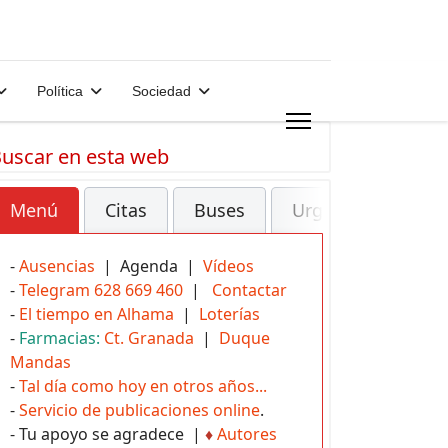
Política
Sociedad
uscar en esta web
Menú
Citas
Buses
Urgencias
-
Ausencias
| Agenda |
Vídeos
-
Telegram 628 669 460
|
Contactar
-
El tiempo en Alhama
|
Loterías
-
Farmacias:
Ct. Granada
|
Duque
Mandas
-
Tal día como hoy en otros años...
-
Servicio de publicaciones online
.
- Tu apoyo se agradece |
♦
Autores