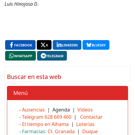
Luis Hinojosa D
.
FACEBOOK
X
LINKEDIN
BLUESKY
WHATSAPP
TELEGRAM
Buscar en esta web
Menú
-
Ausencias
| Agenda |
Vídeos
-
Telegram 628 669 460
|
Contactar
-
El tiempo en Alhama
|
Loterías
-
Farmacias:
Ct. Granada
|
Duque