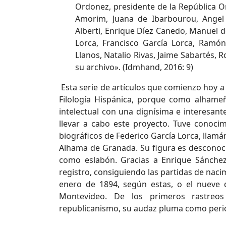
Ordonez, presidente de la República Or
Amorim, Juana de Ibarbourou, Angel 
Alberti, Enrique Díez Canedo, Manuel 
Lorca, Francisco García Lorca, Ramó
Llanos, Natalio Rivas, Jaime Sabartés, 
su archivo». (Idmhand, 2016: 9)
Esta serie de artículos que comienzo hoy a 
Filología Hispánica, porque como alhameñ
intelectual con una dignísima e interesan
llevar a cabo este proyecto. Tuve conoci
biográficos de Federico García Lorca, llam
Alhama de Granada. Su figura es desconocid
como eslabón. Gracias a Enrique Sánche
registro, consiguiendo las partidas de naci
enero de 1894, según estas, o el nueve
Montevideo. De los primeros rastreo
republicanismo, su audaz pluma como perio