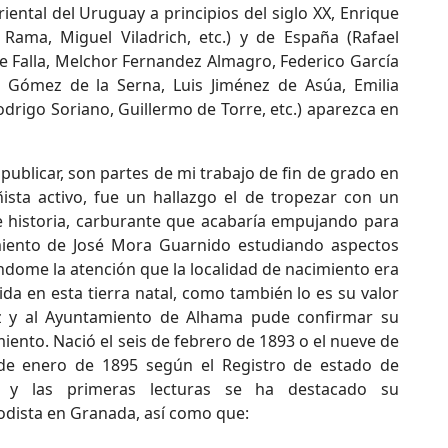
iental del Uruguay a principios del siglo XX, Enrique
Rama, Miguel Viladrich, etc.) y de España (Rafael
de Falla, Melchor Fernandez Almagro, Federico García
n Gómez de la Serna, Luis Jiménez de Asúa, Emilia
Rodrigo Soriano, Guillermo de Torre, etc.) aparezca en
publicar, son partes de mi trabajo de fin de grado en
ista activo, fue un hallazgo el de tropezar con un
te historia, carburante que acabaría empujando para
miento de José Mora Guarnido estudiando aspectos
ándome la atención que la localidad de nacimiento era
a en esta tierra natal, como también lo es su valor
z y al Ayuntamiento de Alhama pude confirmar su
miento. Nació el seis de febrero de 1893 o el nueve de
 de enero de 1895 según el Registro de estado de
s y las primeras lecturas se ha destacado su
dista en Granada, así como que: