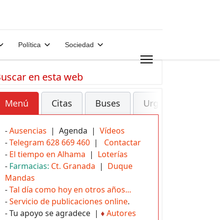
Política
Sociedad
uscar en esta web
Menú
Citas
Buses
Urgencias
-
Ausencias
| Agenda |
Vídeos
-
Telegram 628 669 460
|
Contactar
-
El tiempo en Alhama
|
Loterías
-
Farmacias:
Ct. Granada
|
Duque
Mandas
-
Tal día como hoy en otros años...
-
Servicio de publicaciones online
.
- Tu apoyo se agradece |
♦
Autores