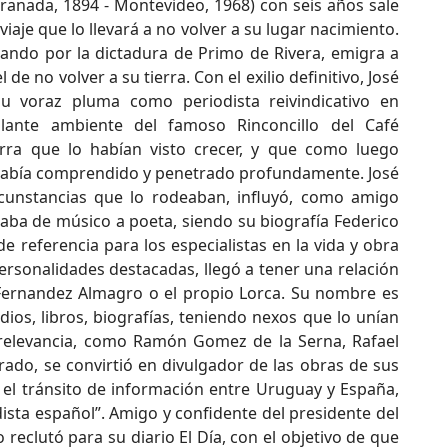
anada, 1894 - Montevideo, 1968) con seis años sale
viaje que lo llevará a no volver a su lugar nacimiento.
ando por la dictadura de Primo de Rivera, emigra a
 no volver a su tierra. Con el exilio definitivo, José
u voraz pluma como periodista reivindicativo en
lante ambiente del famoso Rinconcillo del Café
rra que lo habían visto crecer, y que como luego
había comprendido y penetrado profundamente. José
ircunstancias que lo rodeaban, influyó, como amigo
itaba de músico a poeta, siendo su biografía Federico
e referencia para los especialistas en la vida y obra
rsonalidades destacadas, llegó a tener una relación
Fernandez Almagro o el propio Lorca. Su nombre es
dios, libros, biografías, teniendo nexos que lo unían
 relevancia, como Ramón Gomez de la Serna, Rafael
rado, se convirtió en divulgador de las obras de sus
 el tránsito de información entre Uruguay y España,
odista español”. Amigo y confidente del presidente del
o reclutó para su diario El Día, con el objetivo de que