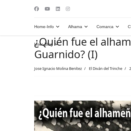
Home-Info
Alhama
Comarca
C
¿Quién fue el alha
User-Blog
Guarnido? (I)
Jose Ignacio Molina Benítez
El Diván del Trinche
2