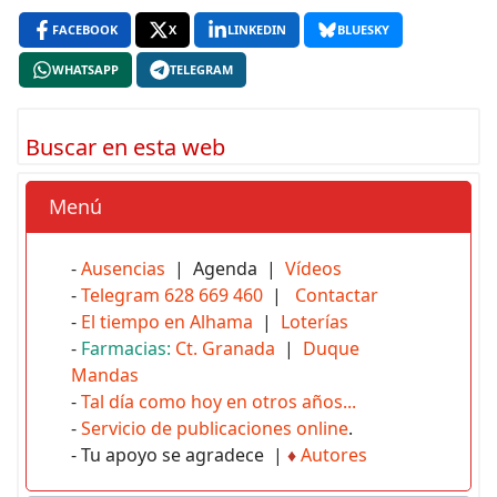
FACEBOOK
X
LINKEDIN
BLUESKY
WHATSAPP
TELEGRAM
Buscar en esta web
Menú
-
Ausencias
| Agenda |
Vídeos
-
Telegram 628 669 460
|
Contactar
-
El tiempo en Alhama
|
Loterías
-
Farmacias:
Ct. Granada
|
Duque
Mandas
-
Tal día como hoy en otros años...
-
Servicio de publicaciones online
.
- Tu apoyo se agradece |
♦
Autores