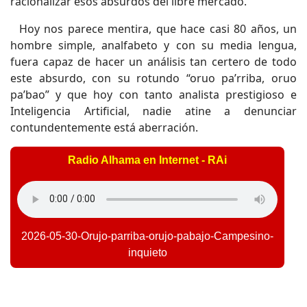
racionalizar esos absurdos del libre mercado.
Hoy nos parece mentira, que hace casi 80 años, un
hombre simple, analfabeto y con su media lengua,
fuera capaz de hacer un análisis tan certero de todo
este absurdo, con su rotundo “oruo pa’rriba, oruo
pa’bao” y que hoy con tanto analista prestigioso e
Inteligencia Artificial, nadie atine a denunciar
contundentemente está aberración.
Radio Alhama en Internet - RAi
2026-05-30-Orujo-parriba-orujo-pabajo-Campesino-
inquieto