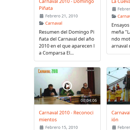
Carnaval 2010 - Domingo
La Cueva
Piñata
Febrer
Febrero 21, 2010
Carna
Carnaval
Ensayos
Resumen del Domingo Pi
meña "L
ñata del Carnaval del año
ndo moto
2010 en el que aparecen l
arnaval d
a Comparsa El...
00:04:06
Carnaval 2010 - Reconoci
Carnaval
mientos
ión
Febrero 15, 2010
Febrer