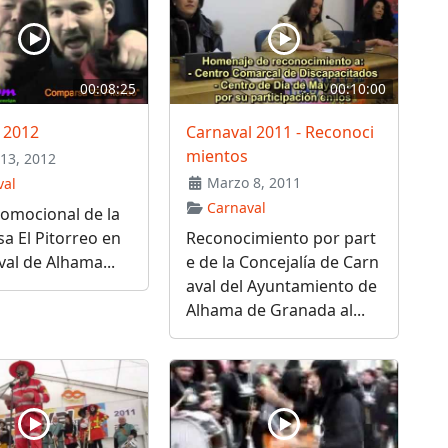
00:08:25
00:10:00
 2012
Carnaval 2011 - Reconoci
mientos
13, 2012
Marzo 8, 2011
val
Carnaval
omocional de la
a El Pitorreo en
Reconocimiento por part
val de Alhama...
e de la Concejalía de Carn
aval del Ayuntamiento de
Alhama de Granada al...