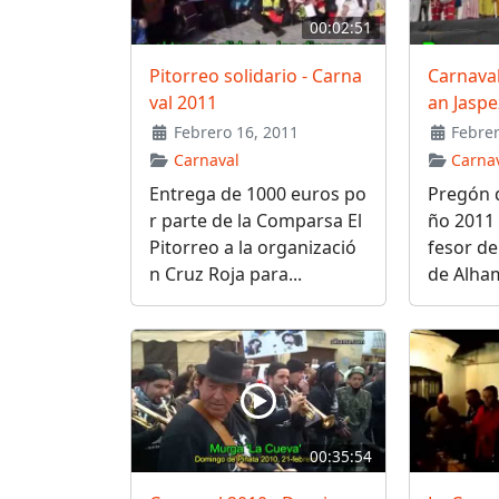
00:02:51
Pitorreo solidario - Carna
Carnaval
val 2011
an Jaspe
Febrero 16, 2011
Febrer
Carnaval
Carna
Entrega de 1000 euros po
Pregón d
r parte de la Comparsa El
ño 2011 
Pitorreo a la organizació
fesor de
n Cruz Roja para...
de Alham
00:35:54