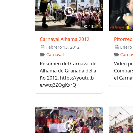
00:43:31
Carnaval Alhama 2012
Pitorreo
Febrero 13, 2012
Enero 
Carnaval
Carna
Resumen del Carnaval de
Vídeo pr
Alhama de Granada del a
Compars
ño 2012. https://youtu.b
el Carna
e/wtq3ZOgKxrQ