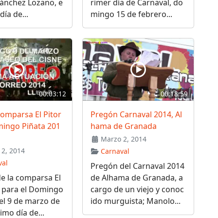
Sánchez Lozano, e
rimer día de Carnaval, do
día de...
mingo 15 de febrero...
00:03:12
00:18:59
omparsa El Pitor
Pregón Carnaval 2014, Al
mingo Piñata 201
hama de Granada
Marzo 2, 2014
2, 2014
Carnaval
val
Pregón del Carnaval 2014
e la comparsa El
de Alhama de Granada, a
o para el Domingo
cargo de un viejo y conoc
el 9 de marzo de
ido murguista; Manolo...
imo día de...