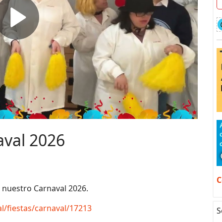
aval 2026
C
o nuestro Carnaval 2026.
l/fiestas/carnaval/17213
S