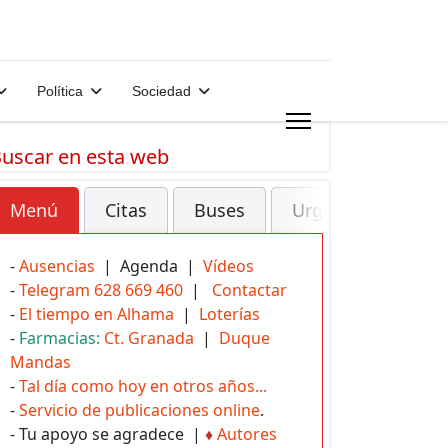
Política
Sociedad
uscar en esta web
Menú
Citas
Buses
Urgencias
-
Ausencias
| Agenda |
Vídeos
-
Telegram 628 669 460
|
Contactar
-
El tiempo en Alhama
|
Loterías
-
Farmacias:
Ct. Granada
|
Duque
Mandas
-
Tal día como hoy en otros años...
-
Servicio de publicaciones online
.
- Tu apoyo se agradece |
♦
Autores