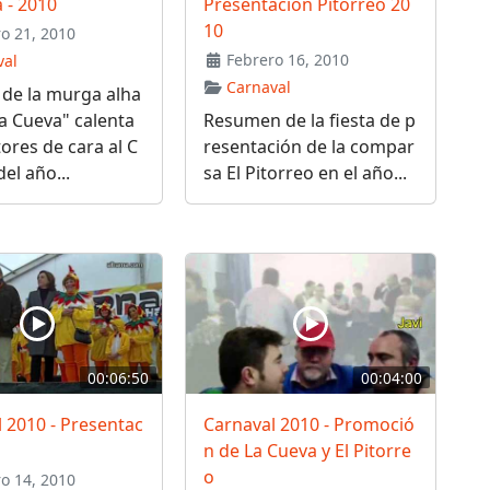
 - 2010
Presentación Pitorreo 20
10
o 21, 2010
Febrero 16, 2010
val
Carnaval
 de la murga alha
a Cueva" calenta
Resumen de la fiesta de p
res de cara al C
resentación de la compar
el año...
sa El Pitorreo en el año...
00:06:50
00:04:00
 2010 - Presentac
Carnaval 2010 - Promoció
n de La Cueva y El Pitorre
o
o 14, 2010