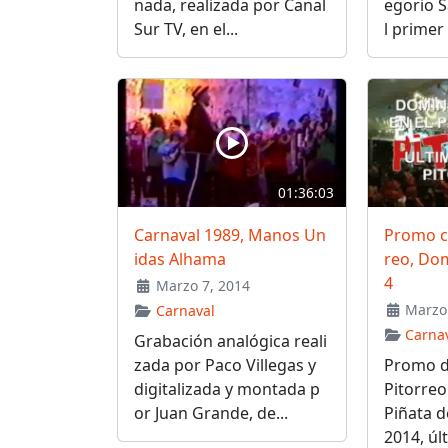
nada, realizada por Canal
egorio 
Sur TV, en el...
l primer 
01:36:03
Carnaval 1989, Manos Un
Promo c
idas Alhama
reo, Do
4
Marzo 7, 2014
Marzo 
Carnaval
Carna
Grabación analógica reali
zada por Paco Villegas y
Promo d
digitalizada y montada p
Pitorre
or Juan Grande, de...
Piñata d
2014, últ