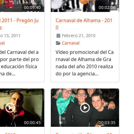
00:09:40
00:02:06
 2011 - Pregón Ju
Carnaval de Alhama - 201
z
0
o 13, 2011
Febrero 21, 2010
val
Carnaval
el Carnaval del a
Vídeo promocional del Ca
por parte del pro
rnaval de Alhama de Gra
 educación física
nada del año 2010 realiza
a de...
do por la agencia...
00:00:45
00:03:35