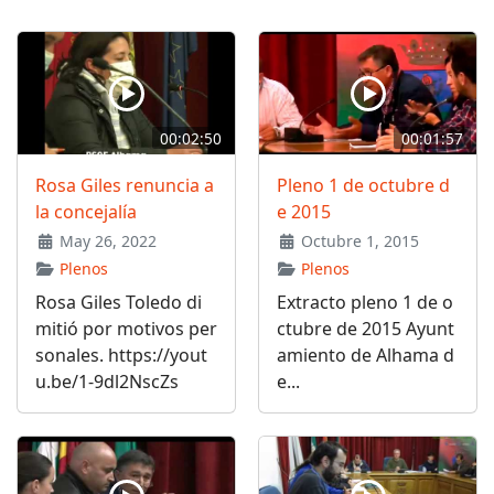
00:02:50
00:01:57
Rosa Giles renuncia a
Pleno 1 de octubre d
la concejalía
e 2015
May 26, 2022
Octubre 1, 2015
Plenos
Plenos
Rosa Giles Toledo di
Extracto pleno 1 de o
mitió por motivos per
ctubre de 2015 Ayunt
sonales. https://yout
amiento de Alhama d
u.be/1-9dl2NscZs
e...