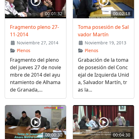
00:01:32
00:02:18
Fragmento pleno 27-
Toma posesión de Sal
11-2014
vador Martín
Noviembre 27, 2014
Noviembre 19, 2013
Plenos
Plenos
Fragmento del pleno
Grabación de la toma
del jueves 27 de novie
de posesión del Conc
mbre de 2014 del ayu
ejal de Izquierda Unid
ntamiento de Alhama
a, Salvador Martín, tr
de Granada,...
as la...
00:00:30
00:04:30