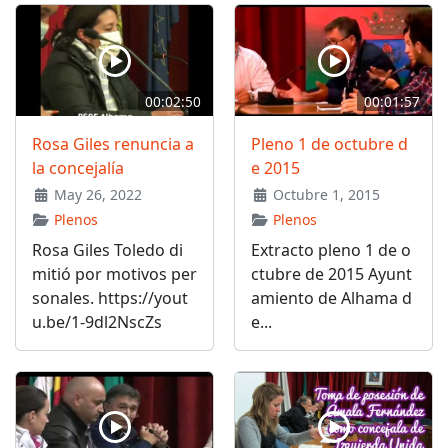
00:02:50
00:01:57
Rosa Giles renuncia a
Pleno 1 de octubre d
la concejalía
e 2015
May 26, 2022
Octubre 1, 2015
Plenos
Plenos
Rosa Giles Toledo di
Extracto pleno 1 de o
mitió por motivos per
ctubre de 2015 Ayunt
sonales. https://yout
amiento de Alhama d
u.be/1-9dl2NscZs
e...