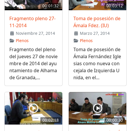
00:01:32
00:03:12
Fragmento pleno 27-
Toma de posesión de
11-2014
Ámala Fdez. (IU)
Noviembre 27, 2014
Marzo 27, 2014
Plenos
Plenos
Fragmento del pleno
Toma de posesión de
del jueves 27 de novie
Ámala Fernández Igle
mbre de 2014 del ayu
sias como nueva con
ntamiento de Alhama
cejala de Izquierda U
de Granada,...
nida, en el...
00:02:18
00:00:30