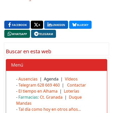
FACEBOOK
X
LINKEDIN
BLUESKY
WHATSAPP
TELEGRAM
Buscar en esta web
Menú
-
Ausencias
| Agenda |
Vídeos
-
Telegram 628 669 460
|
Contactar
-
El tiempo en Alhama
|
Loterías
-
Farmacias:
Ct. Granada
|
Duque
Mandas
-
Tal día como hoy en otros años...