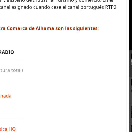
l Ministerio de Industria, Turismo y Comercio. En el
 canal asignado cuando cese el canal portugués RTP2
tra Comarca de Alhama son las siguientes
:
RADIO
tura total)
anada
sica HQ