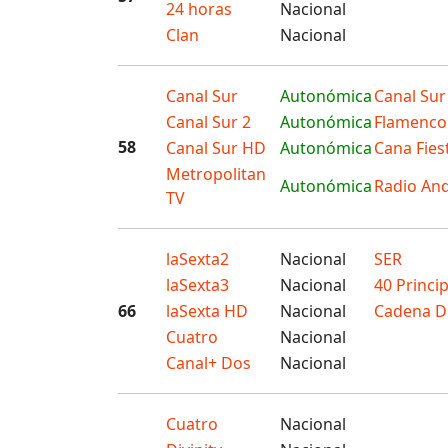
24 horas
Nacional
Clan
Nacional
Canal Sur
Autonómica
Canal Sur
Canal Sur 2
Autonómica
Flamenco
58
Canal Sur HD
Autonómica
Cana Fies
Metropolitan
Autonómica
Radio And
TV
laSexta2
Nacional
SER
laSexta3
Nacional
40 Princi
66
laSexta HD
Nacional
Cadena Di
Cuatro
Nacional
Canal+ Dos
Nacional
Cuatro
Nacional