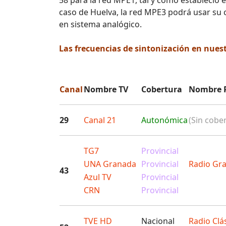
58 para la red MPE1, tal y como estableció e
caso de Huelva, la red MPE3 podrá usar su
en sistema analógico.
Las frecuencias de sintonización en nues
Canal
Nombre TV
Cobertura
Nombre 
29
Canal 21
Autonómica
(Sin cober
TG7
Provincial
UNA Granada
Provincial
Radio Gr
43
Azul TV
Provincial
CRN
Provincial
TVE HD
Nacional
Radio Clá