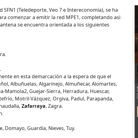
d SFN1 (Teledeporte, Veo 7 e Intereconomía), se ha
ara comenzar a emitir la red MPE1, completando asi
a antena se encuentra orientada a los siguientes
ra.
.
ente en esta demarcación a la espera de que el
uñol, Albuñuelas, Algarinejo, Almuñecar, Alomartes,
pa-Mamola2, Guejar-Sierra, Herradura, Huescar,
tefrío, Motril-Vázquez, Orgiva, Padul, Parapanda,
enaudalla,
Zafarraya
, Zagra.
n.
e, Domayo, Guardia, Nieves, Tuy.