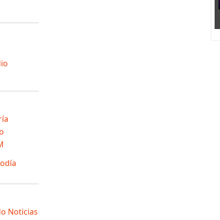
io
ría
o
M
odía
o Noticias