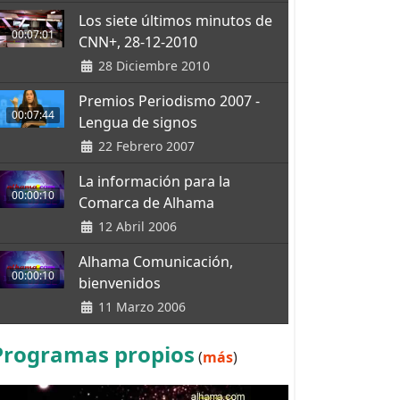
Los siete últimos minutos de
00:07:01
CNN+, 28-12-2010
28 Diciembre 2010
Premios Periodismo 2007 -
00:07:44
Lengua de signos
22 Febrero 2007
La información para la
00:00:10
Comarca de Alhama
12 Abril 2006
Alhama Comunicación,
00:00:10
bienvenidos
11 Marzo 2006
Programas propios
(
más
)