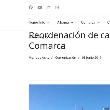
Home-Info
Alhama
Comarca
C
Reordenación de can
User-Blog
Comarca
Mundoplus.tv
Comunicación
03 Junio 2011