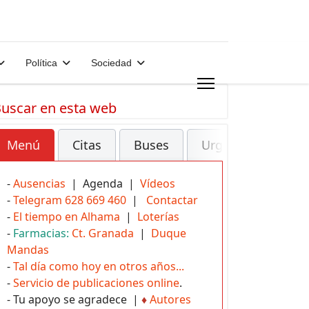
Política
Sociedad
uscar en esta web
Menú
Citas
Buses
Urgencias
-
Ausencias
| Agenda |
Vídeos
-
Telegram 628 669 460
|
Contactar
-
El tiempo en Alhama
|
Loterías
-
Farmacias:
Ct. Granada
|
Duque
Mandas
-
Tal día como hoy en otros años...
-
Servicio de publicaciones online
.
- Tu apoyo se agradece |
♦
Autores