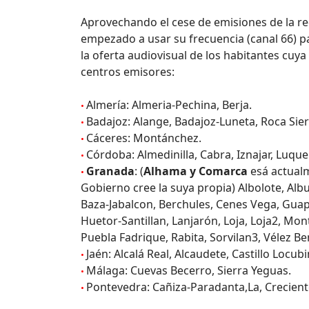
Aprovechando el cese de emisiones de la re
empezado a usar su frecuencia (canal 66) p
la oferta audiovisual de los habitantes cuy
centros emisores:
Almería: Almeria-Pechina, Berja.
•
Badajoz: Alange, Badajoz-Luneta, Roca Sier
•
Cáceres: Montánchez.
•
Córdoba: Almedinilla, Cabra, Iznajar, Luque
•
Granada
: (
Alhama y Comarca
esá actualm
•
Gobierno cree la suya propia) Albolote, Alb
Baza-Jabalcon, Berchules, Cenes Vega, Gua
Huetor-Santillan, Lanjarón, Loja, Loja2, Mon
Puebla Fadrique, Rabita, Sorvilan3, Vélez B
Jaén: Alcalá Real, Alcaudete, Castillo Locubi
•
Málaga: Cuevas Becerro, Sierra Yeguas.
•
Pontevedra: Cañiza-Paradanta,La, Crecient
•