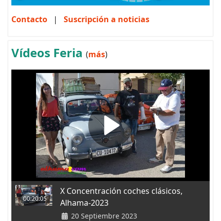
Contacto
|
Suscripción a noticias
Vídeos Feria
(
más
)
X Concentración coches clásicos,
00:20:05
Alhama-2023
20 Septiembre 2023