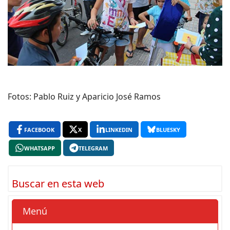
Fotos: Pablo Ruiz y Aparicio José Ramos
FACEBOOK
X
LINKEDIN
BLUESKY
WHATSAPP
TELEGRAM
Buscar en esta web
Menú