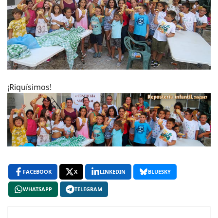
¡Riquísimos!
FACEBOOK
X
LINKEDIN
BLUESKY
WHATSAPP
TELEGRAM