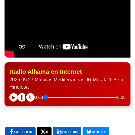
Radio Alhama en Internet
2025 05 27 Musicas Mediterraneas JR Morata Y Bela
Hinojosa
▶
❚❚
↻
0:00
0:00
FACEBOOK
X
LINKEDIN
BLUESKY