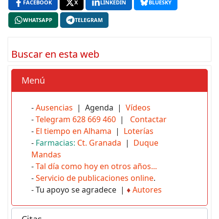
FACEBOOK
X
LINKEDIN
BLUESKY
WHATSAPP
TELEGRAM
Buscar en esta web
Menú
-
Ausencias
| Agenda |
Vídeos
-
Telegram 628 669 460
|
Contactar
-
El tiempo en Alhama
|
Loterías
-
Farmacias:
Ct. Granada
|
Duque
Mandas
-
Tal día como hoy en otros años...
-
Servicio de publicaciones online
.
- Tu apoyo se agradece |
♦
Autores
Citas