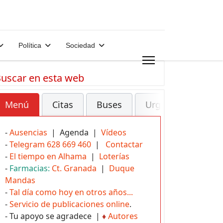
Política
Sociedad
uscar en esta web
Menú
Citas
Buses
Urgencias
-
Ausencias
| Agenda |
Vídeos
-
Telegram 628 669 460
|
Contactar
-
El tiempo en Alhama
|
Loterías
-
Farmacias:
Ct. Granada
|
Duque
Mandas
-
Tal día como hoy en otros años...
-
Servicio de publicaciones online
.
- Tu apoyo se agradece |
♦
Autores