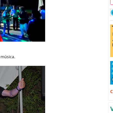
 música.
C