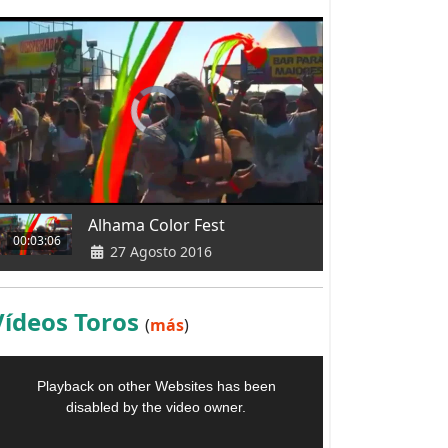
Alhama Color Fest
00:03:06
27 Agosto 2016
Vídeos Toros
(
más
)