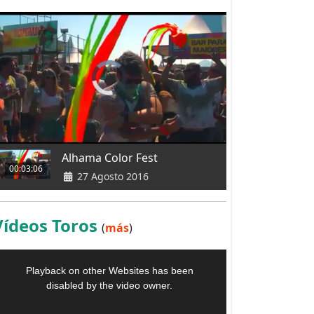
Alhama Color Fest
00:03:06
27 Agosto 2016
Vídeos Toros
(
más
)