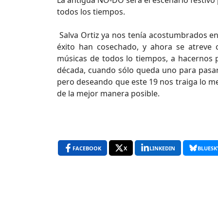
La antigua NO-DO será el escenario festivo
todos los tiempos.
Salva Ortiz ya nos tenía acostumbrados en
éxito han cosechado, y ahora se atreve 
músicas de todos lo tiempos, a hacernos pa
década, cuando sólo queda uno para pasar a
pero deseando que este 19 nos traiga lo me
de la mejor manera posible.
FACEBOOK
X
LINKEDIN
BLUESK