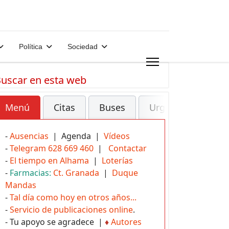
Política
Sociedad
uscar en esta web
Menú
Citas
Buses
Urgencias
-
Ausencias
| Agenda |
Vídeos
-
Telegram 628 669 460
|
Contactar
-
El tiempo en Alhama
|
Loterías
-
Farmacias:
Ct. Granada
|
Duque
Mandas
-
Tal día como hoy en otros años...
-
Servicio de publicaciones online
.
- Tu apoyo se agradece |
♦
Autores