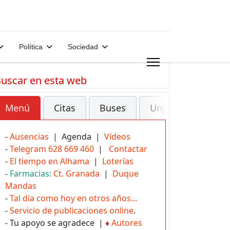
Política
Sociedad
uscar en esta web
Menú
Citas
Buses
Urgencias
-
Ausencias
| Agenda |
Vídeos
-
Telegram 628 669 460
|
Contactar
-
El tiempo en Alhama
|
Loterías
-
Farmacias:
Ct. Granada
|
Duque
Mandas
-
Tal día como hoy en otros años...
-
Servicio de publicaciones online
.
- Tu apoyo se agradece |
♦
Autores