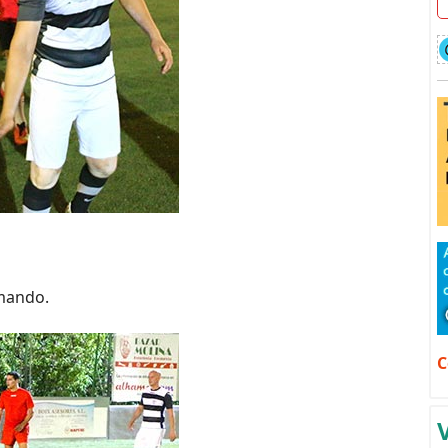
 mando.
C