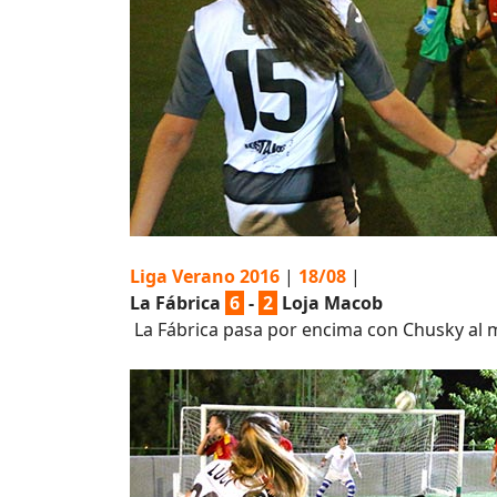
Liga Verano 2016
|
18/08
|
La Fábrica
6
-
2
Loja Macob
La Fábrica pasa por encima con Chusky al