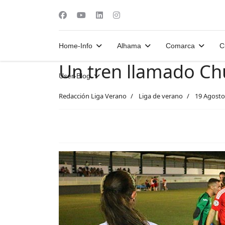
Home-Info
Alhama
Comarca
C
Un tren llamado Ch
User-Blog
Redacción Liga Verano
Liga de verano
19 Agosto