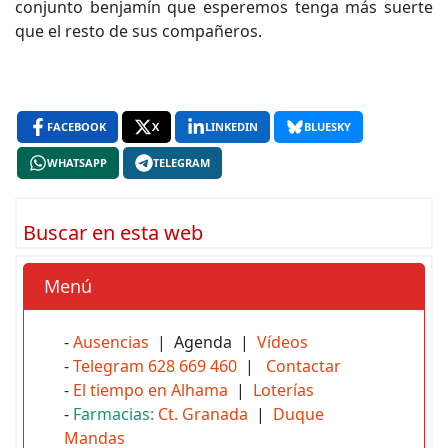
conjunto benjamín que esperemos tenga más suerte
que el resto de sus compañeros.
FACEBOOK
X
LINKEDIN
BLUESKY
WHATSAPP
TELEGRAM
Buscar en esta web
Menú
-
Ausencias
| Agenda |
Vídeos
-
Telegram 628 669 460
|
Contactar
-
El tiempo en Alhama
|
Loterías
-
Farmacias:
Ct. Granada
|
Duque
Mandas