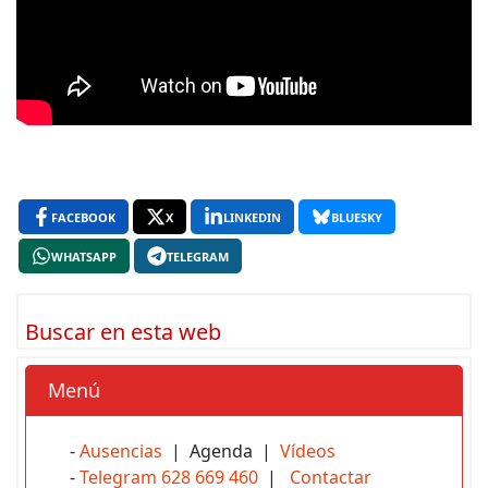
FACEBOOK
X
LINKEDIN
BLUESKY
WHATSAPP
TELEGRAM
Buscar en esta web
Menú
-
Ausencias
| Agenda |
Vídeos
-
Telegram 628 669 460
|
Contactar