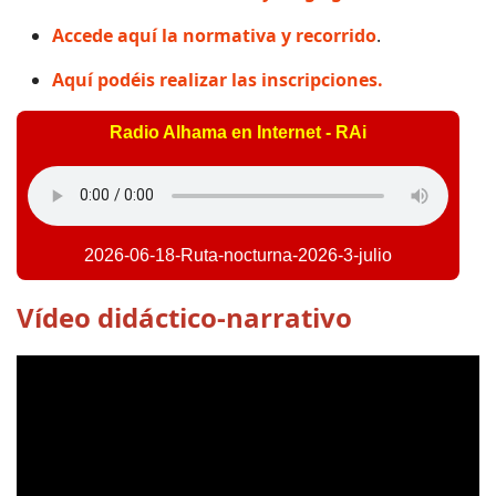
Accede aquí la normativa y recorrido
.
Aquí podéis realizar las inscripciones.
Radio Alhama en Internet - RAi
2026-06-18-Ruta-nocturna-2026-3-julio
Vídeo didáctico-narrativo