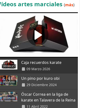
Vídeos artes marciales
(
más
)
Caja recuerdos karate
00:00:35
09 Marzo 2026
Un pino por kuro obi
00:15:00
29 Diciembre 2024
Óscar Correa en la liga de
00:05:28
karate en Talavera de la Reina
11 Abril 2022