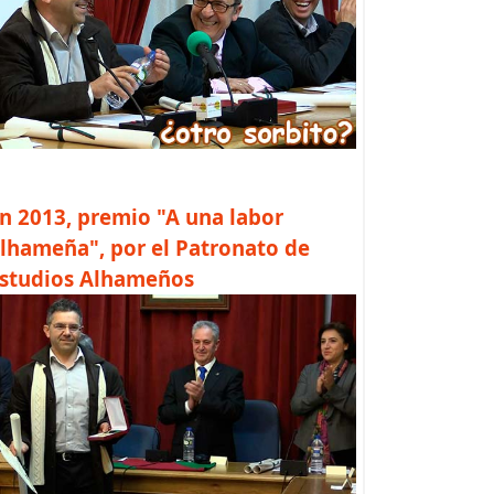
n 2013, premio "A una labor
lhameña", por el Patronato de
studios Alhameños