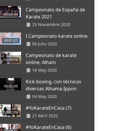
Campeonato de España de
00:04:44
Karate 2021
29 Noviembre 2020
I Campeonato karate online
00:01:21
06 Julio 2020
Campeonato de karate
00:03:10
online, Alham
18 May 2020
Kick-boxing, con técnicas
00:02:06
diversas Alhama-Ippon
04 May 2020
#YoKarateEnCasa (7)
00:02:39
27 Abril 2020
#YoKarateEnCasa (6)