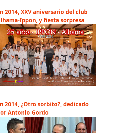
n 2014, XXV aniversario del club
lhama-Ippon, y fiesta sorpresa
n 2014, ¿Otro sorbito?, dedicado
or Antonio Gordo