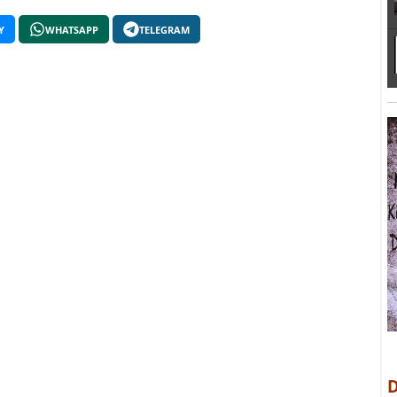
Y
WHATSAPP
TELEGRAM
D