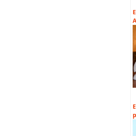
E
A
E
p