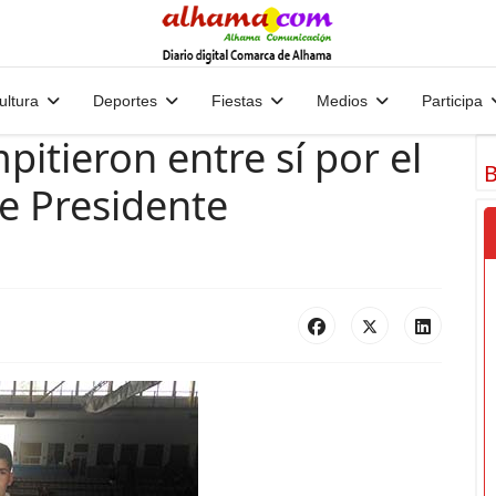
ultura
Deportes
Fiestas
Medios
Participa
tieron entre sí por el
B
te Presidente