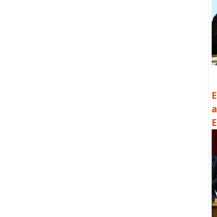
E
a
E