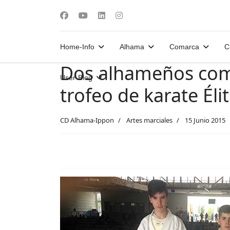
Home-Info
Alhama
Comarca
C
Dos alhameños compi
User-Blog
trofeo de karate Éli
CD Alhama-Ippon
Artes marciales
15 Junio 2015