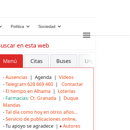
Política
Sociedad
uscar en esta web
Menú
Citas
Buses
Urgencias
-
Ausencias
| Agenda |
Vídeos
-
Telegram 628 669 460
|
Contactar
-
El tiempo en Alhama
|
Loterías
-
Farmacias:
Ct. Granada
|
Duque
Mandas
-
Tal día como hoy en otros años...
-
Servicio de publicaciones online
.
- Tu apoyo se agradece |
♦
Autores