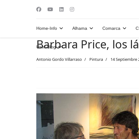
Home-Info
Alhama
Comarca
C
Barbara Price, los lá
User-Blog
Antonio Gordo Villarraso
Pintura
14 Septiembre 