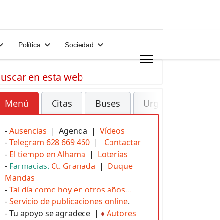
Política
Sociedad
uscar en esta web
Menú
Citas
Buses
Urgencias
-
Ausencias
| Agenda |
Vídeos
-
Telegram 628 669 460
|
Contactar
-
El tiempo en Alhama
|
Loterías
-
Farmacias:
Ct. Granada
|
Duque
Mandas
-
Tal día como hoy en otros años...
-
Servicio de publicaciones online
.
- Tu apoyo se agradece |
♦
Autores