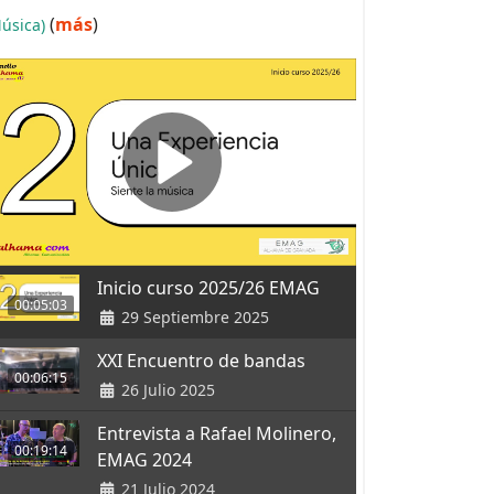
(
más
)
úsica)
Inicio curso 2025/26 EMAG
00:05:03
29 Septiembre 2025
XXI Encuentro de bandas
00:06:15
26 Julio 2025
Entrevista a Rafael Molinero,
00:19:14
EMAG 2024
21 Julio 2024