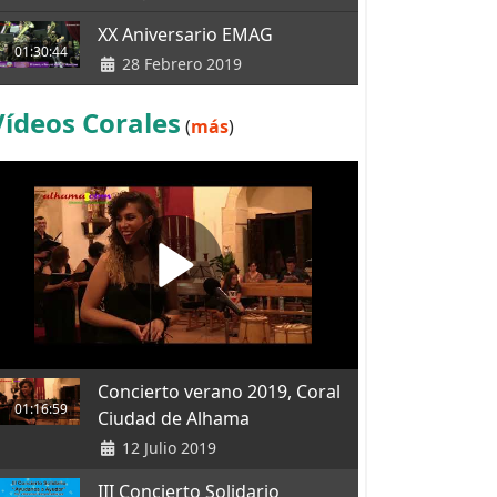
XX Aniversario EMAG
01:30:44
28 Febrero 2019
Vídeos Corales
(
más
)
Concierto verano 2019, Coral
01:16:59
Ciudad de Alhama
12 Julio 2019
III Concierto Solidario