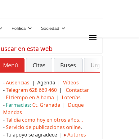
Política
Sociedad
uscar en esta web
Menú
Citas
Buses
Urgencias
-
Ausencias
| Agenda |
Vídeos
-
Telegram 628 669 460
|
Contactar
-
El tiempo en Alhama
|
Loterías
-
Farmacias:
Ct. Granada
|
Duque
Mandas
-
Tal día como hoy en otros años...
-
Servicio de publicaciones online
.
- Tu apoyo se agradece |
♦
Autores