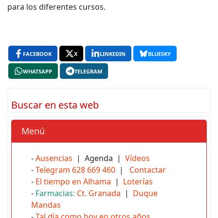
para los diferentes cursos.
FACEBOOK
X
LINKEDIN
BLUESKY
WHATSAPP
TELEGRAM
Buscar en esta web
Menú
-
Ausencias
| Agenda |
Vídeos
-
Telegram 628 669 460
|
Contactar
-
El tiempo en Alhama
|
Loterías
-
Farmacias:
Ct. Granada
|
Duque
Mandas
-
Tal día como hoy en otros años...