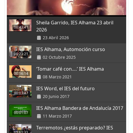
Sheila Garrido, IES Alhama 23 abril
00:43:41
2026
23 Abril 2026
IES Alhama, Automoción curso
00:23:21
02 Octubre 2025
‘Tomar café con….’ IES Alhama
00:16:14
08 Marzo 2021
IES Word, el IES del futuro
00:03:47
20 Junio 2017
IES Alhama Bandera de Andalucía 2017
00:01:07
11 Marzo 2017
Terremotos ¿estás preparado? IES
01:11:31