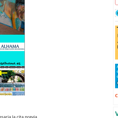
C
saria la cita previa.