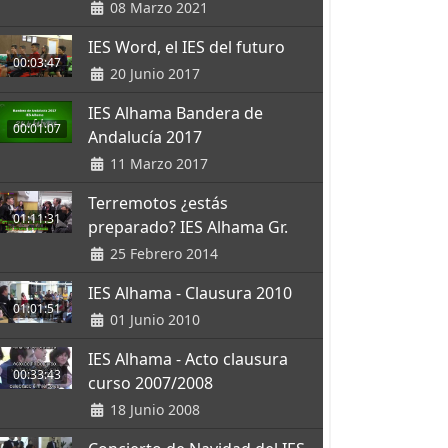
08 Marzo 2021
IES Word, el IES del futuro
00:03:47
20 Junio 2017
IES Alhama Bandera de
00:01:07
Andalucía 2017
11 Marzo 2017
Terremotos ¿estás
01:11:31
preparado? IES Alhama Gr.
25 Febrero 2014
IES Alhama - Clausura 2010
01:01:51
01 Junio 2010
IES Alhama - Acto clausura
00:33:43
curso 2007/2008
18 Junio 2008