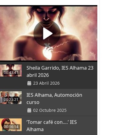
Sheila Garrido, IES Alhama 23
00:43:41
abril 2026
23 Abril 2026
IES Alhama, Automoción
00:23:21
curso
02 Octubre 2025
‘Tomar café con….’ IES
00:16:14
Alhama