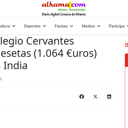
ultura
Deportes
Fiestas
Medios
Participa
olegio Cervantes
B
esetas (1.064 €uros)
a India
01