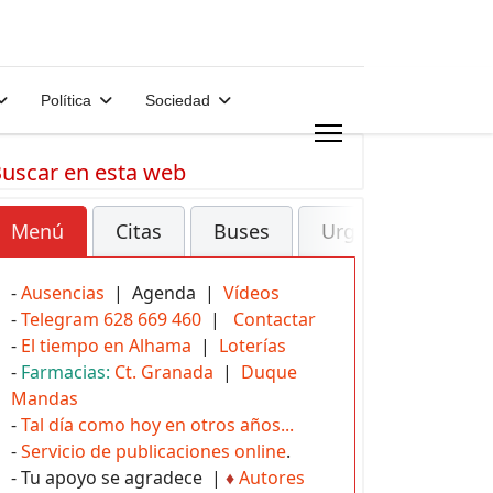
Política
Sociedad
uscar en esta web
Menú
Citas
Buses
Urgencias
-
Ausencias
| Agenda |
Vídeos
-
Telegram 628 669 460
|
Contactar
-
El tiempo en Alhama
|
Loterías
-
Farmacias:
Ct. Granada
|
Duque
Mandas
-
Tal día como hoy en otros años...
-
Servicio de publicaciones online
.
- Tu apoyo se agradece |
♦
Autores