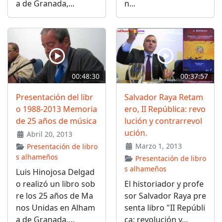
a de Granada,...
n...
00:48:30
00:37:57
Presentación del libr
Salvador Raya Retam
o 1988-2013 Memoria
ero, II República: revo
de 25 años de música
lución y contrarrevol
ución.
Abril 20, 2013
Marzo 1, 2013
Presentación de libro
s alhameños
Presentación de libro
s alhameños
Luis Hinojosa Delgad
o realizó un libro sob
El historiador y profe
re los 25 años de Ma
sor Salvador Raya pre
nos Unidas en Alham
senta libro "II Repúbli
a de Granada,...
ca: revolución y...