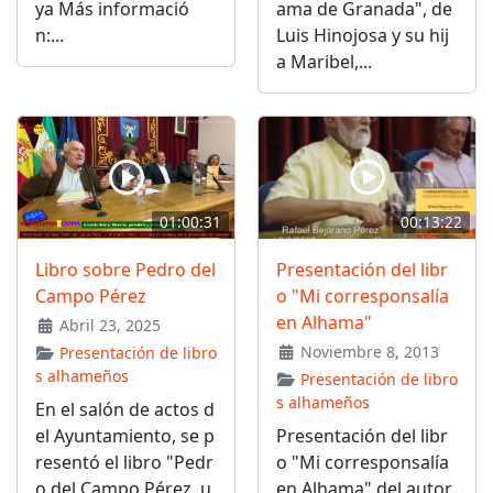
ya Más informació
ama de Granada", de
n:...
Luis Hinojosa y su hij
a Maribel,...
01:00:31
00:13:22
Libro sobre Pedro del
Presentación del libr
Campo Pérez
o "Mi corresponsalía
en Alhama"
Abril 23, 2025
Noviembre 8, 2013
Presentación de libro
s alhameños
Presentación de libro
s alhameños
En el salón de actos d
el Ayuntamiento, se p
Presentación del libr
resentó el libro "Pedr
o "Mi corresponsalía
o del Campo Pérez, u
en Alhama" del autor