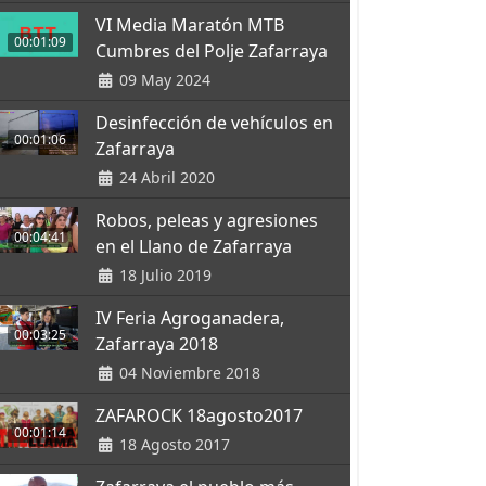
VI Media Maratón MTB
00:01:09
Cumbres del Polje Zafarraya
09 May 2024
Desinfección de vehículos en
00:01:06
Zafarraya
24 Abril 2020
Robos, peleas y agresiones
00:04:41
en el Llano de Zafarraya
18 Julio 2019
IV Feria Agroganadera,
00:03:25
Zafarraya 2018
04 Noviembre 2018
ZAFAROCK 18agosto2017
00:01:14
18 Agosto 2017