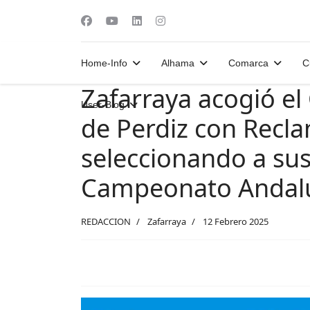
Home-Info
Alhama
Comarca
C
Zafarraya acogió e
User-Blog
de Perdiz con Recl
seleccionando a sus
Campeonato Andal
REDACCION
Zafarraya
12 Febrero 2025