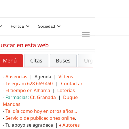
Política
Sociedad
uscar en esta web
Menú
Citas
Buses
Urgencias
-
Ausencias
| Agenda |
Vídeos
-
Telegram 628 669 460
|
Contactar
-
El tiempo en Alhama
|
Loterías
-
Farmacias:
Ct. Granada
|
Duque
Mandas
-
Tal día como hoy en otros años...
-
Servicio de publicaciones online
.
- Tu apoyo se agradece |
♦
Autores