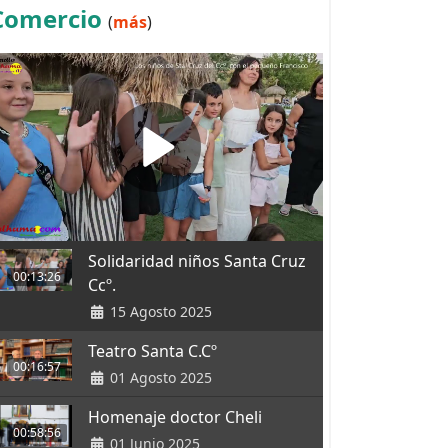
Comercio
(
más
)
Solidaridad niños Santa Cruz
00:13:26
Ccº.
15 Agosto 2025
Teatro Santa C.Cº
00:16:57
01 Agosto 2025
Homenaje doctor Cheli
00:58:56
01 Junio 2025