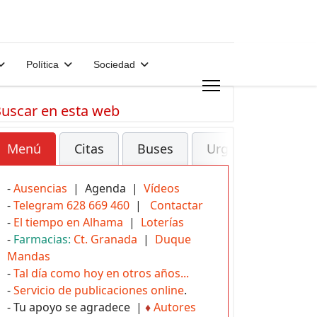
Política
Sociedad
uscar en esta web
Menú
Citas
Buses
Urgencias
-
Ausencias
| Agenda |
Vídeos
-
Telegram 628 669 460
|
Contactar
-
El tiempo en Alhama
|
Loterías
-
Farmacias:
Ct. Granada
|
Duque
Mandas
-
Tal día como hoy en otros años...
-
Servicio de publicaciones online
.
- Tu apoyo se agradece |
♦
Autores