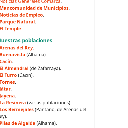
Noticias Generales Comarca
.
Mancomunidad de Municipios
.
Noticias de Empleo
.
Parque Natural
.
El Temple
.
uestras poblaciones
Arenas del Rey
.
Buenavista
(Alhama)
Cacín
.
El Almendral
(de Zafarraya).
El Turro
(Cacín).
Fornes
.
Játar
.
Jayena
.
La Resinera
(varias poblaciones).
Los Bermejales
(Pantano, de Arenas del
ey).
Pilas de Algaida
(Alhama).