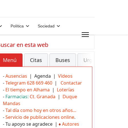
Política
Sociedad
uscar en esta web
Menú
Citas
Buses
Urgencias
-
Ausencias
| Agenda |
Vídeos
-
Telegram 628 669 460
|
Contactar
-
El tiempo en Alhama
|
Loterías
-
Farmacias:
Ct. Granada
|
Duque
Mandas
-
Tal día como hoy en otros años...
-
Servicio de publicaciones online
.
- Tu apoyo se agradece |
♦
Autores