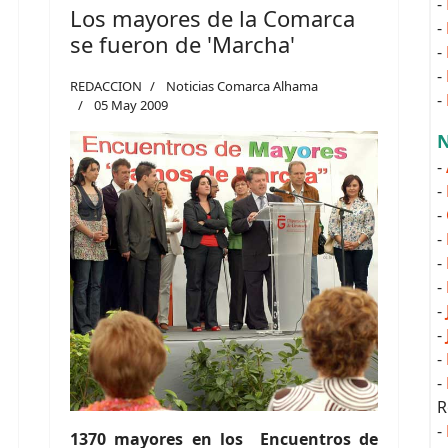
-
Los mayores de la Comarca
-
se fueron de 'Marcha'
-
-
REDACCION
Noticias Comarca Alhama
-
05 May 2009
N
-
-
-
-
-
-
-
-
-
-
R
-
1370 mayores en los Encuentros de