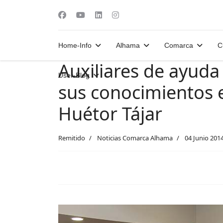
Home-Info
Alhama
Comarca
C
Auxiliares de ayuda 
User-Blog
sus conocimientos 
Huétor Tájar
Remitido
Noticias Comarca Alhama
04 Junio 201