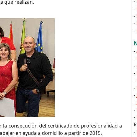
-
a que realizan.
-
-
-
-
N
-
-
-
-
-
-
-
-
-
-
R
tar la consecución del certificado de profesionalidad a
-
rabajar en ayuda a domicilio a partir de 2015.