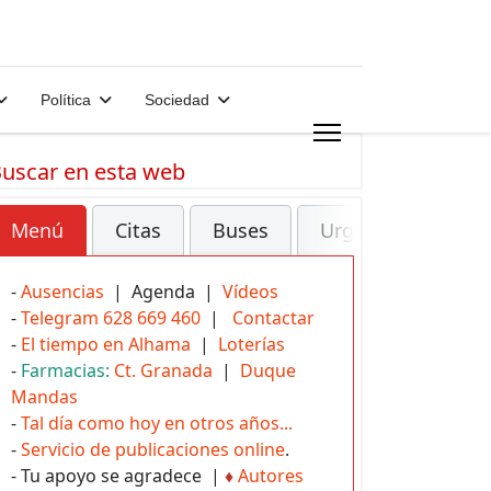
Política
Sociedad
uscar en esta web
Menú
Citas
Buses
Urgencias
-
Ausencias
| Agenda |
Vídeos
-
Telegram 628 669 460
|
Contactar
-
El tiempo en Alhama
|
Loterías
-
Farmacias:
Ct. Granada
|
Duque
Mandas
-
Tal día como hoy en otros años...
-
Servicio de publicaciones online
.
- Tu apoyo se agradece |
♦
Autores