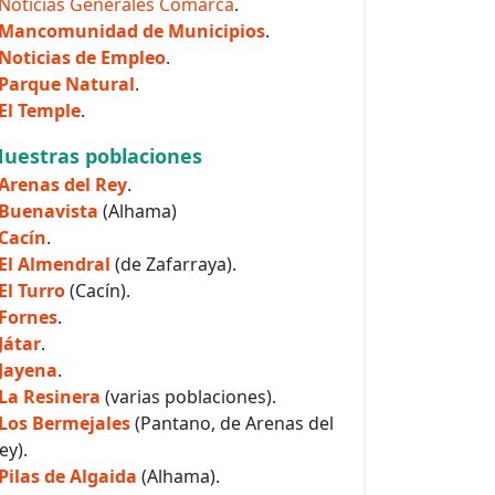
Noticias Generales Comarca
.
Mancomunidad de Municipios
.
Noticias de Empleo
.
Parque Natural
.
El Temple
.
uestras poblaciones
Arenas del Rey
.
Buenavista
(Alhama)
Cacín
.
El Almendral
(de Zafarraya).
El Turro
(Cacín).
Fornes
.
Játar
.
Jayena
.
La Resinera
(varias poblaciones).
Los Bermejales
(Pantano, de Arenas del
ey).
Pilas de Algaida
(Alhama).